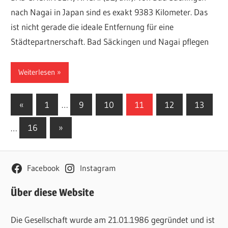
nach Nagai in Japan sind es exakt 9383 Kilometer. Das
ist nicht gerade die ideale Entfernung für eine
Städtepartnerschaft. Bad Säckingen und Nagai pflegen
Weiterlesen
Seitennummerierung
Vorherige
«
1
…
9
10
11
12
13
Beiträge
der
Nächste
…
16
»
Beiträge
Beiträge
Facebook
Instagram
Über diese Website
Die Gesellschaft wurde am 21.01.1986 gegründet und ist