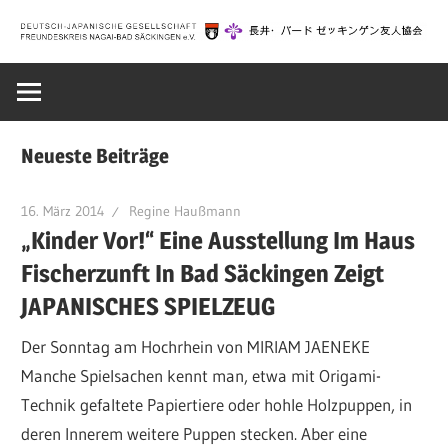
Zum
Inhalt
Deutsch-
springen
Japanische
Neueste Beiträge
Gesellschaft
16. März 2014
Regine Haußmann
„Kinder Vor!“ Eine Ausstellung Im Haus
Bad
Fischerzunft In Bad Säckingen Zeigt
JAPANISCHES SPIELZEUG
Säckingen
Der Sonntag am Hochrhein von MIRIAM JAENEKE
Manche Spielsachen kennt man, etwa mit Origami-
|
Technik gefaltete Papiertiere oder hohle Holzpuppen, in
deren Innerem weitere Puppen stecken. Aber eine