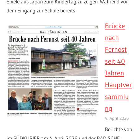
Spiele aus Japan zum Kindertag zu zeigen. Während vor
dem Eingang zur Schule bereits
Brücke
nach
Fernost
seit 40
Jahren
Hauptver
sammlu
ng
4. April 2026
Berichte von
im SÜDKURIER am 4. April 2026 und der BADISCHE