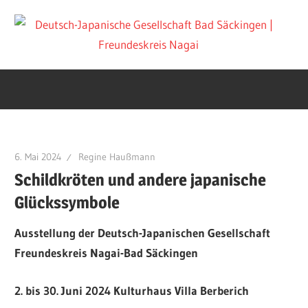
Zum
D
Inhalt
springen
J
G
B
6. Mai 2024
Regine Haußmann
Schildkröten und andere japanische
S
Glückssymbole
Ausstellung der Deutsch-Japanischen Gesellschaft
|
Freundeskreis Nagai-Bad Säckingen
F
2. bis 30. Juni 2024 Kulturhaus Villa Berberich