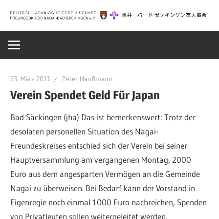
Zum
Inhalt
Deutsch-
springen
Japanische
23. März 2011
Peter Haußmann
Gesellschaft
Verein Spendet Geld Für Japan
Bad Säckingen (jha) Das ist bemerkenswert: Trotz der
Bad
desolaten personellen Situation des Nagai-
Freundeskreises entschied sich der Verein bei seiner
Säckingen
Hauptversammlung am vergangenen Montag, 2000
Euro aus dem angesparten Vermögen an die Gemeinde
|
Nagai zu überweisen. Bei Bedarf kann der Vorstand in
Eigenregie noch einmal 1000 Euro nachreichen, Spenden
von Privatleuten sollen weitergeleitet werden.