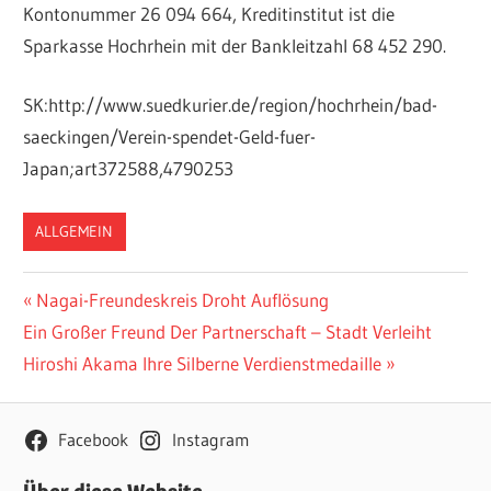
Kontonummer 26 094 664, Kreditinstitut ist die
Sparkasse Hochrhein mit der Bankleitzahl 68 452 290.
SK:http://www.suedkurier.de/region/hochrhein/bad-
saeckingen/Verein-spendet-Geld-fuer-
Japan;art372588,4790253
ALLGEMEIN
Beitragsnavigation
Vorheriger
Nagai-Freundeskreis Droht Auflösung
Nächster
Beitrag:
Ein Großer Freund Der Partnerschaft – Stadt Verleiht
Beitrag:
Hiroshi Akama Ihre Silberne Verdienstmedaille
Facebook
Instagram