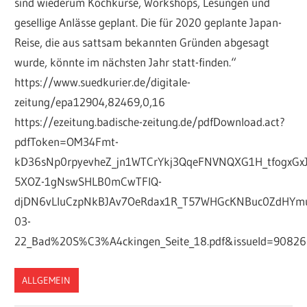
sind wiederum Kochkurse, Workshops, Lesungen und
gesellige Anlässe geplant. Die für 2020 geplante Japan-
Reise, die aus sattsam bekannten Gründen abgesagt
wurde, könnte im nächsten Jahr statt-finden.“
https://www.suedkurier.de/digitale-
zeitung/epa12904,82469,0,16
https://ezeitung.badische-zeitung.de/pdfDownload.act?
pdfToken=OM34Fmt-
kD36sNp0rpyevheZ_jn1WTCrYkj3QqeFNVNQXG1H_tfogxGx
5XOZ-1gNswSHLB0mCwTFlQ-
djDN6vLluCzpNkBJAv7OeRdax1R_T57WHGcKNBuc0ZdHYm
03-
22_Bad%20S%C3%A4ckingen_Seite_18.pdf&issueId=9082
ALLGEMEIN