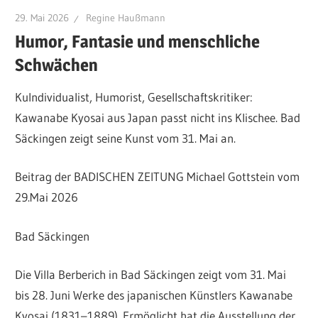
Freundeskreis
29. Mai 2026
Regine Haußmann
Nagai
Humor, Fantasie und menschliche
Schwächen
KuIndividualist, Humorist, Gesellschaftskritiker:
Kawanabe Kyosai aus Japan passt nicht ins Klischee. Bad
Säckingen zeigt seine Kunst vom 31. Mai an.
Beitrag der BADISCHEN ZEITUNG Michael Gottstein vom
29.Mai 2026
Bad Säckingen
Die Villa Berberich in Bad Säckingen zeigt vom 31. Mai
bis 28. Juni Werke des japanischen Künstlers Kawanabe
Kyosai (1831–1889). Ermöglicht hat die Ausstellung der