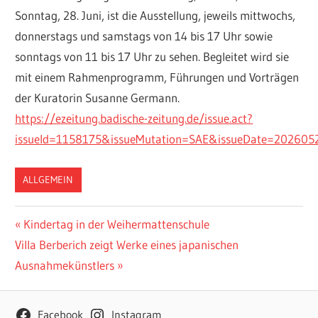
Sonntag, 28. Juni, ist die Ausstellung, jeweils mittwochs,
donnerstags und samstags von 14 bis 17 Uhr sowie
sonntags von 11 bis 17 Uhr zu sehen. Begleitet wird sie
mit einem Rahmenprogramm, Führungen und Vorträgen
der Kuratorin Susanne Germann.
https://ezeitung.badische-zeitung.de/issue.act?
issueId=1158175&issueMutation=SAE&issueDate=202605
ALLGEMEIN
Beitragsnavigation
Vorheriger
Kindertag in der Weihermattenschule
Nächster
Beitrag:
Villa Berberich zeigt Werke eines japanischen
Beitrag:
Ausnahmekünstlers
Facebook
Instagram