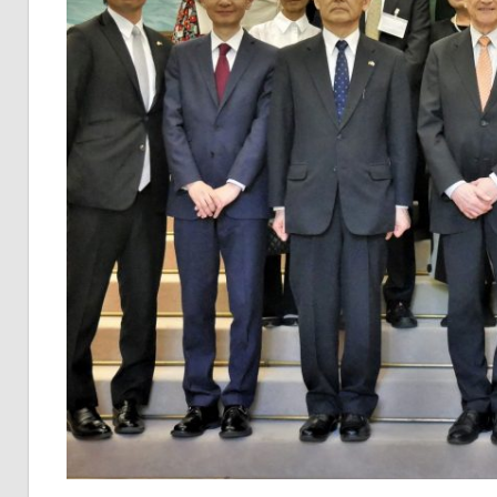
Säckingen
|
Freundeskreis
Nagai