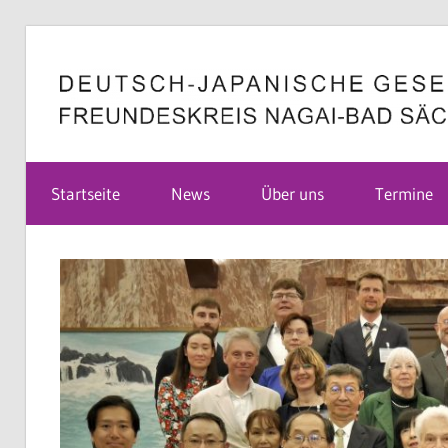
Zum
Inhalt
springen
Deutsch-
Startseite
News
Über uns
Termine
Japanische
Gesellschaft
Bad