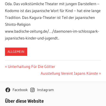
Oda. Das volkstümliche Theater mit jungen Darstellern –
Kodomo ist das japanische Wort für Kind – hat eine lange
Tradition. Das Kagura-Theater ist Teil der japanischen
Shinto-Religion
www.badische-zeitung.de/…/daemonen-im-schlosspark-
japanisches-kinder-und-jugendt..
ALLGEMEIN
Beitragsnavigation
Vorheriger
Unterhaltung Für Die Götter
Beitrag:
Nächster
Ausstellung Vereint Japans Künste
Beitrag:
Facebook
Instagram
Über diese Website