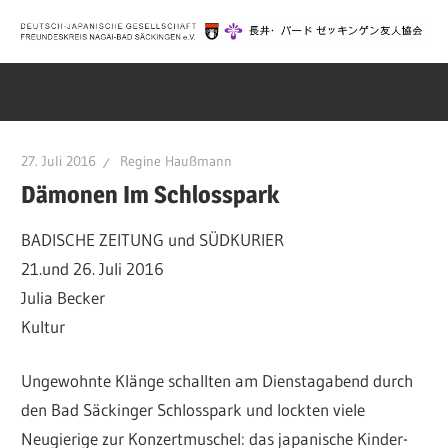
Zum
Inhalt
Deutsch-
springen
Japanische
27. Juli 2016
Regine Haußmann
Gesellschaft
Dämonen Im Schlosspark
BADISCHE ZEITUNG und SÜDKURIER
Bad
21.und 26. Juli 2016
Julia Becker
Säckingen
Kultur
|
Ungewohnte Klänge schallten am Dienstagabend durch
den Bad Säckinger Schlosspark und lockten viele
Neugierige zur Konzertmuschel: das japanische Kinder-