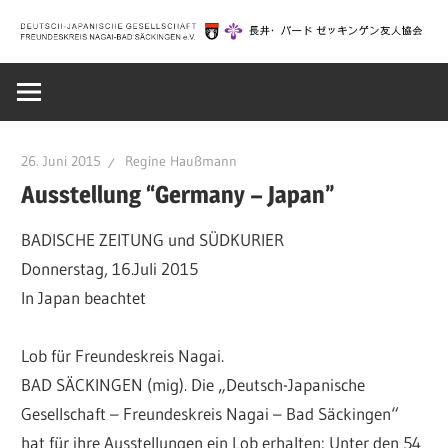
Zum
Inhalt
Deutsch-
springen
Japanische
26. Juni 2015
Regine Haußmann
Gesellschaft
Ausstellung “Germany – Japan”
BADISCHE ZEITUNG und SÜDKURIER
Bad
Donnerstag, 16.Juli 2015
In Japan beachtet
Säckingen
Lob für Freundeskreis Nagai.
|
BAD SÄCKINGEN (mig). Die „Deutsch-Japanische
Gesellschaft – Freundeskreis Nagai – Bad Säckingen“
hat für ihre Ausstellungen ein Lob erhalten: Unter den 54