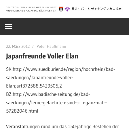
Zum
Inhalt
Deutsch-
springen
Japanische
22. März 2012
Peter Haußmann
Gesellschaft
Japanfreunde Voller Elan
SK:http://www.suedkurier.de/region/hochrhein/bad-
Bad
saeckingen/Japanfreunde-voller-
Elan;art372588,5429505,2
Säckingen
BZ:http://www.badische-zeitung.de/bad-
saeckingen/ferne-gefaehrten-sind-sich-ganz-nah–
|
57282046.html
Veranstaltungen rund um das 150-jährige Bestehen der