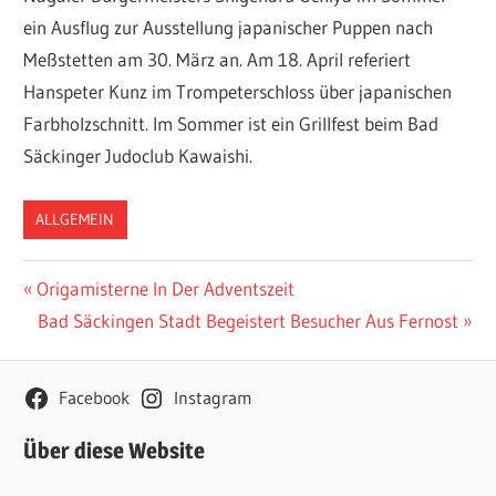
ein Ausflug zur Ausstellung japanischer Puppen nach
Meßstetten am 30. März an. Am 18. April referiert
Hanspeter Kunz im Trompeterschloss über japanischen
Farbholzschnitt. Im Sommer ist ein Grillfest beim Bad
Säckinger Judoclub Kawaishi.
ALLGEMEIN
Beitragsnavigation
Vorheriger
Origamisterne In Der Adventszeit
Beitrag:
Nächster
Bad Säckingen Stadt Begeistert Besucher Aus Fernost
Beitrag:
Facebook
Instagram
Über diese Website