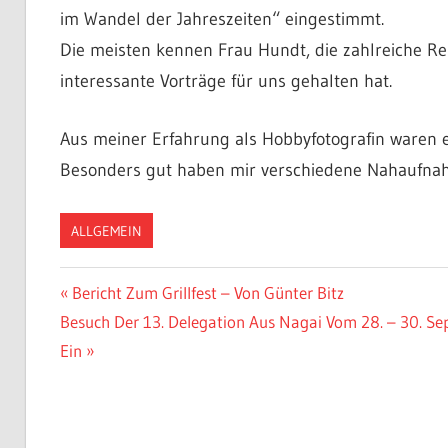
Säckingen
im Wandel der Jahreszeiten“ eingestimmt.
Die meisten kennen Frau Hundt, die zahlreiche R
interessante Vorträge für uns gehalten hat.
|
Aus meiner Erfahrung als Hobbyfotografin waren 
Freundeskreis
Besonders gut haben mir verschiedene Nahaufnah
ALLGEMEIN
Nagai
Beitragsnavigation
Vorheriger
Bericht Zum Grillfest – Von Günter Bitz
Nächster
Beitrag:
Besuch Der 13. Delegation Aus Nagai Vom 28. – 30. 
Beitrag:
Ein