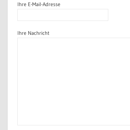
Säckingen
Ihre E-Mail-Adresse
|
Ihre Nachricht
Freundeskreis
Nagai